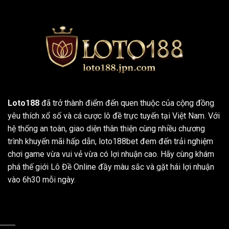
Thuật
Bí
Toán
Kíp
Lừa
Đối
Thủ
Loto188
đã trở thành điểm đến quen thuộc của cộng đồng
yêu thích xổ số và cá cược lô đề trực tuyến tại Việt Nam. Với
hệ thống an toàn, giao diện thân thiện cùng nhiều chương
trình khuyến mãi hấp dẫn, loto188bet đem đến trải nghiệm
chơi game vừa vui vẻ vừa có lợi nhuận cao. Hãy cùng khám
phá thế giới Lô Đề Online đầy màu sắc và gặt hái lợi nhuận
vào 6h30 mỗi ngày.