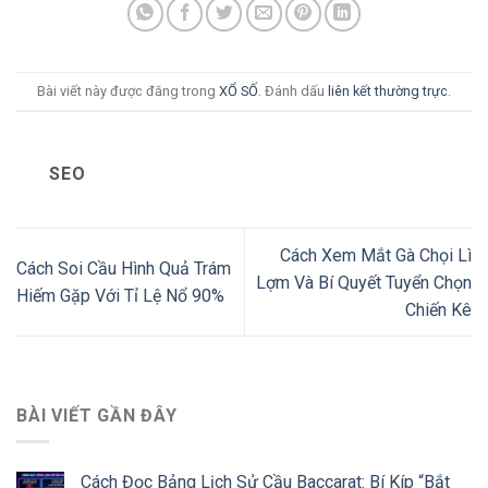
Bài viết này được đăng trong
XỔ SỐ
. Đánh dấu
liên kết thường trực
.
SEO
Cách Xem Mắt Gà Chọi Lì
Cách Soi Cầu Hình Quả Trám
Lợm Và Bí Quyết Tuyển Chọn
Hiếm Gặp Với Tỉ Lệ Nổ 90%
Chiến Kê
BÀI VIẾT GẦN ĐÂY
Cách Đọc Bảng Lịch Sử Cầu Baccarat: Bí Kíp “Bắt