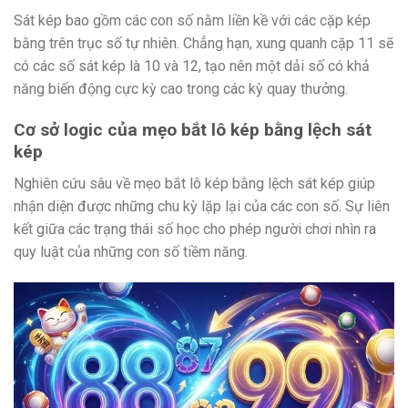
Sát kép bao gồm các con số nằm liền kề với các cặp kép
bằng trên trục số tự nhiên. Chẳng hạn, xung quanh cặp 11 sẽ
có các số sát kép là 10 và 12, tạo nên một dải số có khả
năng biến động cực kỳ cao trong các kỳ quay thưởng.
Cơ sở logic của mẹo bắt lô kép bằng lệch sát
kép
Nghiên cứu sâu về mẹo bắt lô kép bằng lệch sát kép giúp
nhận diện được những chu kỳ lặp lại của các con số. Sự liên
kết giữa các trạng thái số học cho phép người chơi nhìn ra
quy luật của những con số tiềm năng.