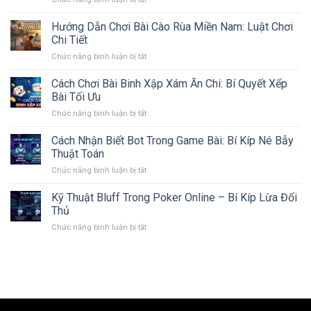
Card
cho
Game
Poker
bạn
bài
Hướng Dẫn Chơi Bài Cào Rùa Miền Nam: Luật Chơi
–
đổi
Hướng
Chi Tiết
thưởng
Dẫn
Chức năng bình luận bị tắt
ở
nạp
&
Hướng
rút
Mẹo
Dẫn
Cách Chơi Bài Binh Xập Xám Ăn Chi: Bí Quyết Xếp
1
Đặt
Chơi
1
Bài Tối Ưu
Cược
Bài
tại
Chức năng bình luận bị tắt
ở
Cào
Loto188:
Cách
Rùa
Đỉnh
Chơi
Cách Nhận Biết Bot Trong Game Bài: Bí Kíp Né Bẫy
Miền
cao
Bài
Nam:
Thuật Toán
uy
Binh
Luật
tín
Chức năng bình luận bị tắt
ở
Xập
Chơi
Cách
Xám
Chi
Nhận
Kỹ Thuật Bluff Trong Poker Online – Bí Kíp Lừa Đối
Ăn
Tiết
Biết
Chi:
Thủ
Bot
Bí
Chức năng bình luận bị tắt
ở
Trong
Quyết
Kỹ
Game
Xếp
Thuật
Bài:
Bài
Bluff
Bí
Tối
Trong
Kíp
Ưu
Poker
Né
Online
Bẫy
–