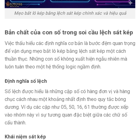
Mẹo bắt lô kép bằng lệch sát kép chính xác và hiệu quả
Bản chất của con số trong soi cầu lệch sát kép
Việc thấu hiểu các định nghĩa cơ bản là bước đệm quan trọng
để vận dụng mẹo bắt lô kép bằng lệch sát kép một cách
thuần thục. Những con số không xuất hiện ngẫu nhiên mà
luôn tuân theo một hệ thống logic ngầm định.
Định nghĩa số lệch
Số lệch được hiểu là những cặp số có hàng đơn vị và hàng
chục cách nhau một khoảng nhất định theo quy tắc bóng
dương. Ví dụ các cặp như 05, 50, 16, 61 thường được xếp
vào nhóm này vì sự tương quan đặc biệt giữa các chữ số
cấu thành.
Khái niệm sát kép