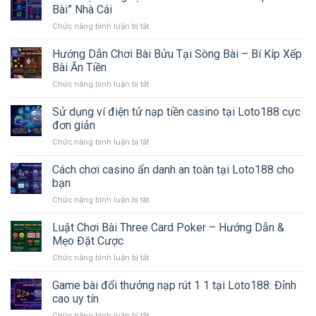
Bài” Nhà Cái
Chức năng bình luận bị tắt
ở
Cách
Đọc
Hướng Dẫn Chơi Bài Bửu Tại Sòng Bài – Bí Kíp Xếp
Bảng
Bài Ăn Tiền
Lịch
Chức năng bình luận bị tắt
ở
Sử
Hướng
Cầu
Dẫn
Sử dụng ví điện tử nạp tiền casino tại Loto188 cực
Baccarat:
Chơi
Bí
đơn giản
Bài
Kíp
Chức năng bình luận bị tắt
ở
Bửu
“Bắt
Sử
Tại
Bài”
dụng
Cách chơi casino ẩn danh an toàn tại Loto188 cho
Sòng
Nhà
ví
Bài
bạn
Cái
điện
–
Chức năng bình luận bị tắt
ở
tử
Bí
Cách
nạp
Kíp
chơi
Luật Chơi Bài Three Card Poker – Hướng Dẫn &
tiền
Xếp
casino
casino
Mẹo Đặt Cược
Bài
ẩn
tại
Ăn
Chức năng bình luận bị tắt
ở
danh
Loto188
Tiền
Luật
an
cực
Chơi
Game bài đổi thưởng nạp rút 1 1 tại Loto188: Đỉnh
toàn
đơn
Bài
tại
cao uy tín
giản
Three
Loto188
Chức năng bình luận bị tắt
ở