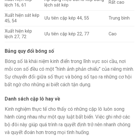
Rất cao
lệch 16, 61
lệch sát kép
Xuất hiện sát kép
Ưu tiên cặp kép 44, 55
Trung bình
45, 54
Xuất hiện kép
Ưu tiên cặp kép 22, 77
Cao
lệch 27, 72
Bảng quy đổi bóng số
Bóng số là khái niệm kinh điển trong lĩnh vực soi cầu, nơi
mỗi con số đều có một “hình ảnh phản chiếu” của riêng mình.
Sự chuyển đổi giữa số thực và bóng số tạo ra những cơ hội
bất ngờ cho những ai biết cách tận dụng.
Danh sách cặp lô hay về
Kinh nghiệm thực tế cho thấy có những cặp lô luôn song
hành cùng nhau như một quy luật bất biến. Việc ghi nhớ các
bộ đôi này giúp quá trình ra quyết định trở nên nhanh chóng
và quyết đoán hơn trong mọi tình huống.