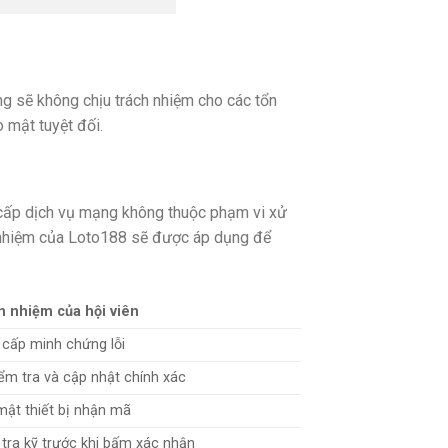
ng sẽ không chịu trách nhiệm cho các tổn
o mật tuyệt đối.
g cấp dịch vụ mạng không thuộc phạm vi xử
ch nhiệm của Loto188 sẽ được áp dụng để
h nhiệm của hội viên
cấp minh chứng lỗi
ểm tra và cập nhật chính xác
ật thiết bị nhận mã
tra kỹ trước khi bấm xác nhận