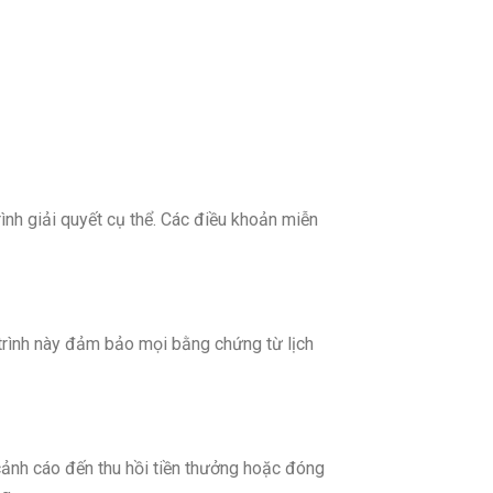
rình giải quyết cụ thể. Các điều khoản miễn
 trình này đảm bảo mọi bằng chứng từ lịch
cảnh cáo đến thu hồi tiền thưởng hoặc đóng