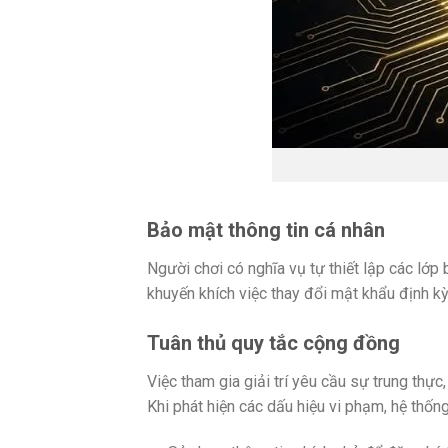
Bảo mật thông tin cá nhân
Người chơi có nghĩa vụ tự thiết lập các lớ
khuyến khích việc thay đổi mật khẩu định 
Tuân thủ quy tắc cộng đồng
Việc tham gia giải trí yêu cầu sự trung thự
Khi phát hiện các dấu hiệu vi phạm, hệ thố