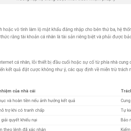
ch hoặc vô tình làm lộ mật khẩu đăng nhập cho bên thứ ba, hệ thố
ý thức rằng tài khoản cá nhân là tài sản riêng biệt và phải được bả
ternet cá nhân, lỗi thiết bị đầu cuối hoặc sự cố từ phía nhà cun
n đến kết quả đặt cược không như ý, các quy định về miễn trừ trá
nhiệm của nhà cái
Trác
ục và hoàn tiền nếu ảnh hưởng kết quả
Cung 
ỗ trợ khi có tranh chấp
Tự ki
 giải quyết khiếu nại
Bảo m
n theo lệnh đã xác nhận
Kiểm 