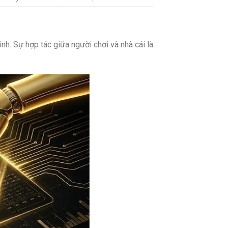
nh. Sự hợp tác giữa người chơi và nhà cái là